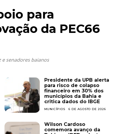
poio para
ovação da PEC66
z e senadores baianos
Presidente da UPB alerta
para risco de colapso
financeiro em 30% dos
municípios da Bahia e
critica dados do IBGE
MUNICÍPIOS
6 DE AGOSTO DE 2026
Wilson Cardoso
comemora avanço da