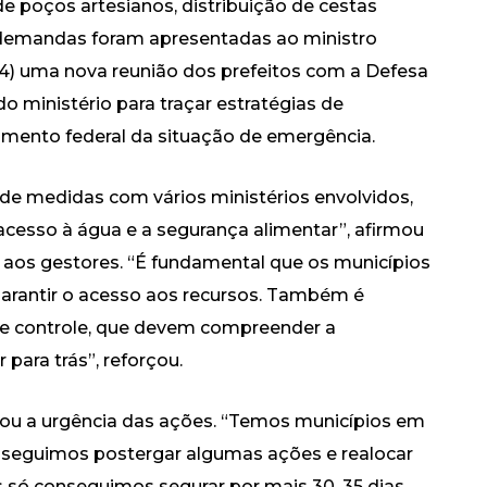
de poços artesianos, distribuição de cestas
s demandas foram apresentadas ao ministro
24) uma nova reunião dos prefeitos com a Defesa
 do ministério para traçar estratégias de
cimento federal da situação de emergência.
de medidas com vários ministérios envolvidos,
cesso à água e a segurança alimentar”, afirmou
aos gestores. “É fundamental que os municípios
arantir o acesso aos recursos. Também é
e controle, que devem compreender a
ara trás”, reforçou.
tou a urgência das ações. “Temos municípios em
onseguimos postergar algumas ações e realocar
s só conseguimos segurar por mais 30, 35 dias.