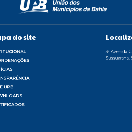
pa do site
Locali
TITUCIONAL
3ª Avenida C
Sussuarana, 
ORDENAÇÕES
ÍCIAS
NSPARÊNCIA
E UPB
WNLOADS
TIFICADOS