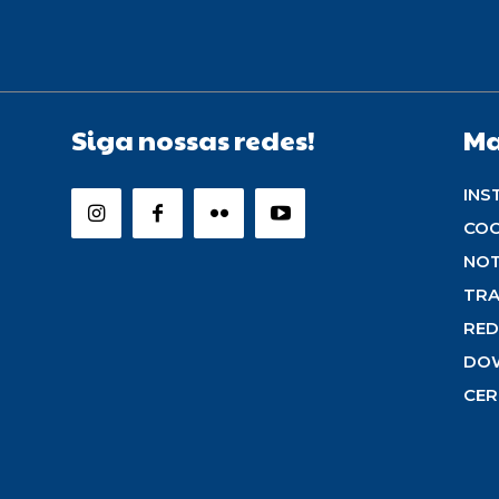
Siga nossas redes!
Ma
INS
CO
NOT
TRA
RED
DO
CER