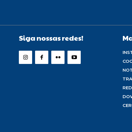
Siga nossas redes!
Ma
INS
CO
NOT
TRA
RED
DO
CER