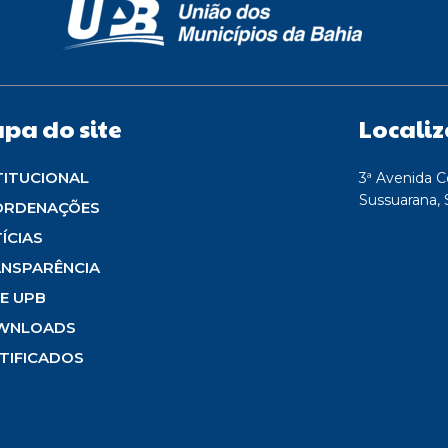
pa do site
Locali
TITUCIONAL
3ª Avenida C
Sussuarana, 
ORDENAÇÕES
ÍCIAS
NSPARÊNCIA
E UPB
WNLOADS
TIFICADOS