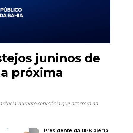
tejos juninos de
na próxima
arência’ durante cerimônia que ocorrerá no
Presidente da UPB alerta