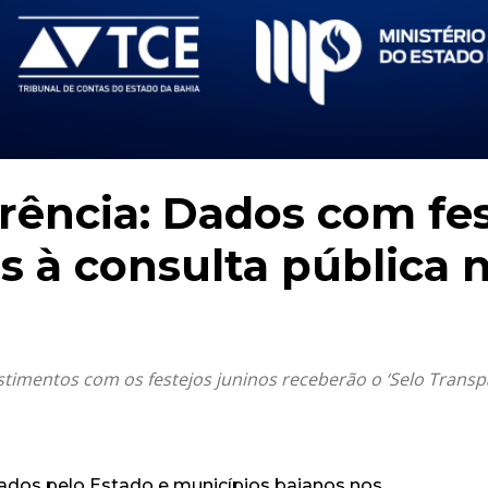
rência: Dados com fes
s à consulta pública 
timentos com os festejos juninos receberão o ‘Selo Transp
zados pelo Estado e municípios baianos nos