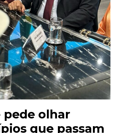
 pede olhar
cípios que passam