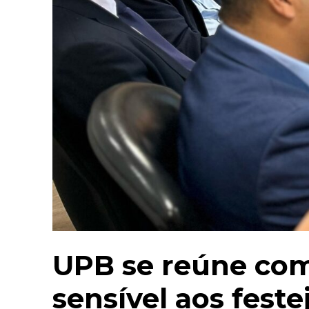
UPB se reúne com
sensível aos fest