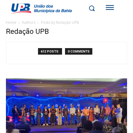
Home
Authors
Posts by Redação UPB
Redação UPB
612 POSTS
0 COMMENTS